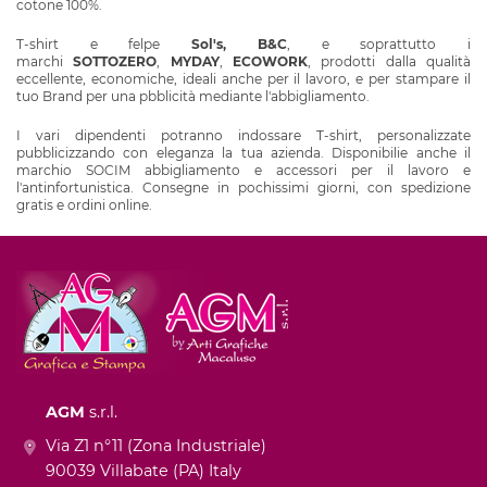
cotone 100%.
T-shirt e felpe
Sol's, B&C
,
e soprattutto i
marchi
SOTTOZERO
,
MYDAY
,
ECOWORK
,
prodotti dalla qualità
eccellente, economiche, ideali anche per il lavoro, e per stampare il
tuo Brand per una pbblicità mediante l'abbigliamento.
I vari dipendenti potranno indossare T-shirt, personalizzate
pubblicizzando con eleganza la tua azienda. Disponibilie anche il
marchio SOCIM abbigliamento e accessori per il lavoro e
l'antinfortunistica. Consegne in pochissimi giorni, con spedizione
gratis e ordini online.
AGM
s.r.l.
Via Z1 n°11 (Zona Industriale)
90039 Villabate (PA) Italy