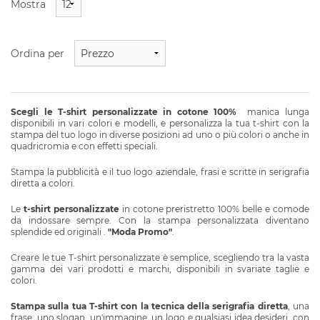
Mostra
T-shirt personalizzate bambino
Ordina per
T-shirt Manica Corta
T-shirt Manica Lunga
Scegli le T-shirt personalizzate in cotone 100%
manica lunga
Polo manica corta
disponibili in vari colori e modelli, e personalizza la tua t-shirt con la
stampa del tuo logo in diverse posizioni ad uno o più colori o anche in
Polo manica lunga
quadricromia e con effetti speciali.
T-shirt personalizzate RomiandCo Fashion T-shirt
Stampa la pubblicità e il tuo logo aziendale, frasi e scritte in serigrafia
diretta a colori.
T-shirt pet
Le
t-shirt
personalizzate
in cotone preristretto 100% belle e comode
da indossare sempre. Con la stampa personalizzata diventano
T-shirt personalizzate Green fashion
splendide ed originali .
"Moda Promo"
.
T-shirt moda personalizzate
Creare le tue T-shirt personalizzate è semplice, scegliendo tra la vasta
gamma dei vari prodotti e marchi, disponibili in svariate taglie e
colori.
GADGET PERSONALIZZATI
Stampa sulla tua T-shirt con la tecnica della serigrafia diretta
,
una
frase, uno slogan, un'immagine, un logo e qualsiasi idea desideri, con