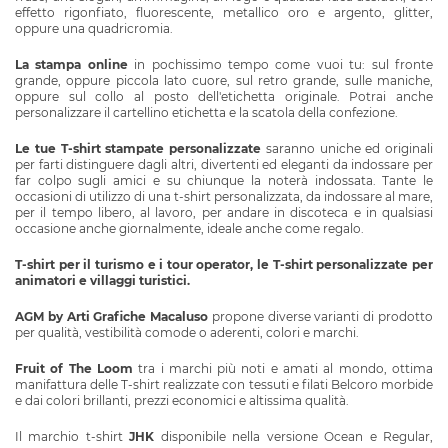
AGENDE PERSONALIZZATE 2027
effetto rigonfiato, fluorescente, metallico oro e argento, glitter,
oppure una quadricromia.
CALENDARI PERSONALIZZATI 2027
La stampa online
in pochissimo tempo come vuoi tu: sul fronte
grande, oppure piccola lato cuore, sul retro grande, sulle maniche,
oppure sul collo al posto dell'etichetta originale. Potrai anche
SHOPPER PERSONALIZZATE CON LOGO
personalizzare il cartellino etichetta e la scatola della confezione.
Le tue T-shirt stampate personalizzate
saranno uniche ed originali
CAPPELLINI PERSONALIZZATI CON LOGO
per farti distinguere dagli altri, divertenti ed eleganti da indossare per
far colpo sugli amici e su chiunque la noterà indossata. Tante le
occasioni di utilizzo di una t-shirt personalizzata, da indossare al mare,
ABBIGLIAMENTO PERSONALIZZATO CON LOGO
per il tempo libero, al lavoro, per andare in discoteca e in qualsiasi
occasione anche giornalmente, ideale anche come regalo.
T-shirt per il turismo e i tour operator, le T-shirt personalizzate per
animatori e villaggi turistici.
AGM by Arti Grafiche Macaluso
propone diverse varianti di prodotto
per qualità, vestibilità comode o aderenti, colori e marchi.
Fruit of The Loom
tra i marchi più noti e amati al mondo, ottima
manifattura delle T-shirt realizzate con tessuti e filati Belcoro morbide
e dai colori brillanti, prezzi economici e altissima qualità.
Il marchio t-shirt
JHK
disponibile nella versione Ocean e Regular,