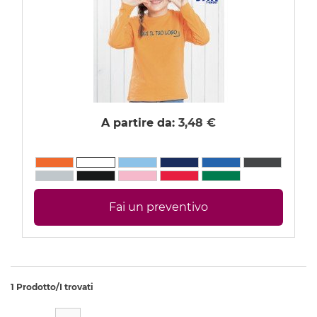
T-shirt Manica Lunga
Polo Manica Corta
Polo Manica Lunga
Canotte
Camicie
A partire da:
3,48 €
T-shirt personalizzate donna
T-shirt Manica Corta
T-shirt Manica Lunga
Fai un preventivo
Polo Manica Corta
Polo Manica Lunga
Canotte
1 Prodotto/I trovati
Camicie