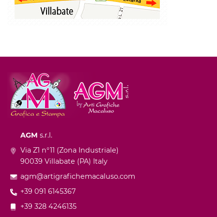
AGM
s.r.l.
Via Z1 n°11 (Zona Industriale)
90039 Villabate (PA) Italy
agm@artigrafichemacaluso.com
+39 091 6145367
+39 328 4246135