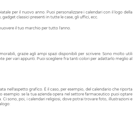
 Natale per il nuovo anno.
Puoi personalizzare i calendari con il logo della
dget classici presenti in tutte le case, gli uffici, ecc.
omuovere il tuo marchio per tutto l'anno.
rabili, grazie agli ampi spazi disponibili per scrivere. Sono molto utili
note per vari appunti. Puoi scegliere fra tanti colori per adattarlo meglio al
vata nell'aspetto grafico. È il caso, per esempio, del calendario che riporta
altro esempio: se la tua azienda opera nel settore farmaceutico puoi optare
. Ci sono, poi, i calendari religiosi, dove potrai trovare foto, illustrazioni e
alogo: