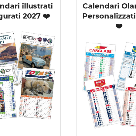
ndari illustrati
Calendari Ola
igurati 2027 ❤️
Personalizzat
❤️