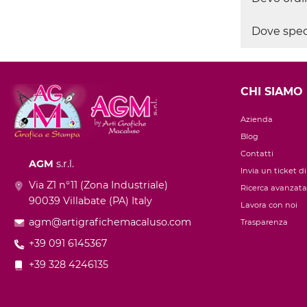
Dove spedi
CHI SIAMO
Azienda
Blog
Contatti
AGM
s.r.l.
Invia un ticket d
Via Z1 n°11 (Zona Industriale)
Ricerca avanzata
90039 Villabate (PA) Italy
Lavora con noi
agm@artigrafichemacaluso.com
Trasparenza
+39 091 6145367
+39 328 4246135