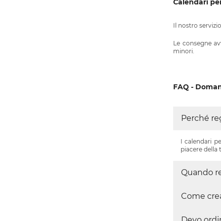
Calendari per
Il nostro serviz
Le consegne avve
minori.
FAQ - Doman
Perché reg
I calendari p
piacere della 
Quando reg
Come crear
Devo ordi