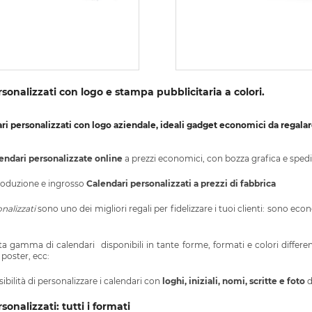
sonalizzati con logo e stampa pubblicitaria a colori.
i personalizzati con logo aziendale, ideali gadget economici da regalare 
endari personalizzate
online
a prezzi economici, con bozza grafica e spedi
roduzione e ingrosso
Calendari personalizzati a prezzi di fabbrica
nalizzati
sono uno dei migliori regali per fidelizzare i tuoi clienti: sono econ
sta gamma di calendari disponibili in tante forme, formati e colori different
, poster, ecc:
ssibilità di personalizzare i calendari con
loghi, iniziali, nomi, scritte e foto
d
onalizzati: tutti i formati