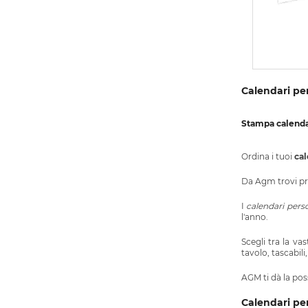
Calendari per
Stampa calendar
Ordina i tuoi
cal
Da Agm trovi p
I
calendari perso
l'anno.
Scegli tra la va
tavolo, tascabili
AGM
ti dà la po
Calendari pers