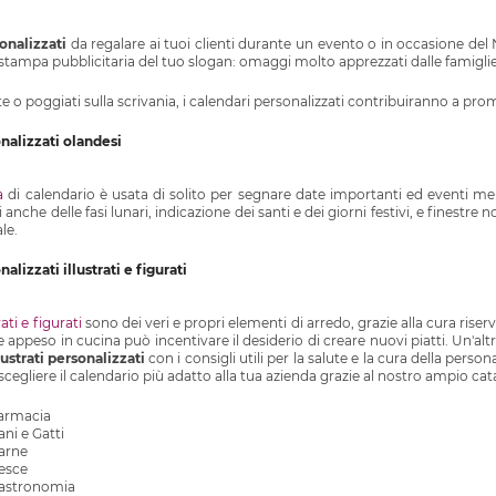
onalizzati
da regalare ai tuoi clienti durante un evento o in occasione del
stampa pubblicitaria del tuo slogan: omaggi molto apprezzati dalle famiglie, ga
te o poggiati sulla scrivania, i calendari personalizzati contribuiranno a pr
nalizzati olandesi
a
di calendario è usata di solito per segnare date importanti ed eventi memo
nche delle fasi lunari, indicazione dei santi e dei giorni festivi, e finestre 
le.
alizzati illustrati e figurati
ati e figurati
sono dei veri e propri elementi di arredo, grazie alla cura riser
uale appeso in cucina può incentivare il desiderio di creare nuovi piatti. Un'
lustrati personalizzati
con i consigli utili per la salute e la cura della persona
scegliere il calendario più adatto alla tua azienda grazie al nostro ampio cat
armacia
ni e Gatti
arne
esce
Gastronomia