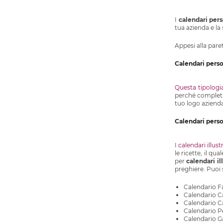
I
calendari pers
tua azienda e la 
Appesi alla pare
Calendari perso
Questa tipologi
perché completi a
tuo logo azienda
Calendari person
I
calendari illustr
le ricette, il q
per
calendari il
preghiere. Puoi 
Calendario F
Calendario Ca
Calendario C
Calendario P
Calendario 