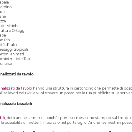
abala
iardino
ori
ane
izza
uto Mitiche
rutta e Ortaggi
apa
an Pio
tà d'italia
esaggi tropicali
artoni animati
mici mitici e Totò
si lunari
nalizzati da tavolo
nalizzati da tavolo
hanno una struttura in cartoncino che permette di posizio
eali se lavori nel B2B e vuoi trovare un posto per la tua pubblicità sulla scrivani
alizzati tascabili
bili
, detti anche semetrini poichè i primi sei mesi sono stampati sul fronte e 
a possibilità di metterli in borsa o nel portafoglio. Anche i semestrini possono