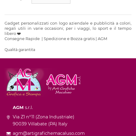
Gadget personalizzati con logo aziendale e pubblicità a colori,
regali utili in varie occasioni; per i viaggi, lo sport e il tempo
libero ❤️
Consegne Rapide | Spedizione e Bozza gratis | AGM
Qualità garantita
AGM
s.r.l.
Via Z1 n°11 (Zona Industriale)
90039 Villabate (PA) Italy
agm@artigrafichemacaluso.com