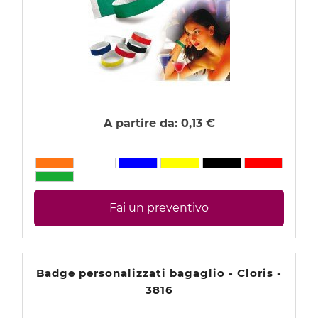
Accendini personalizzati pubblicitari
Portachiavi personalizzati
Matite Pubblicitarie Personalizzate
Borracce Personalizzate
A partire da:
0,13 €
Ombrelli Personalizzati e giacche per la pioggia
Orologi personalizzati con logo
Notes Block e Taccuini
Fai un preventivo
Zaini sacche e borse personalizzate
Accessori per computer e tecnologia
Lavoro, Ufficio e Business
Badge personalizzati bagaglio - Cloris -
3816
Viaggi, Tempo Libero e Sport