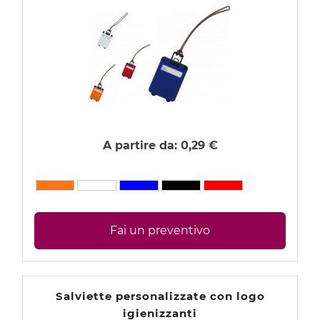
Farmacia e Personal Care
Gadget personalizzati estate
Casa e Ristorazione
Auto, Moto e Nautica
Brico e Hobby
A partire da:
0,29 €
Eventi, Feste, Party
Regalistica di Prestigio
Accessori Animali
Fai un preventivo
Natale
Mondo Bambini
Protezione e Prevenzione Coronavirus
Salviette personalizzate con logo
igienizzanti