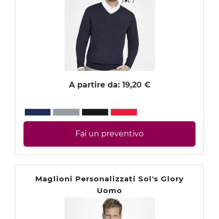
CALENDARI PERSONALIZZATI 2027
SHOPPER PERSONALIZZATE CON LOGO
CAPPELLINI PERSONALIZZATI CON LOGO
A partire da:
19,20 €
ABBIGLIAMENTO PERSONALIZZATO CON LOGO
Abbigliamento uomo personalizzato
Felpe e Pile personalizzate
Fai un preventivo
Giacche e Giubbotti personalizzati
Maglioni personalizzati
Maglioni Personalizzati Sol's Glory
Pantaloni personalizzati
Uomo
Cravatte personalizzate