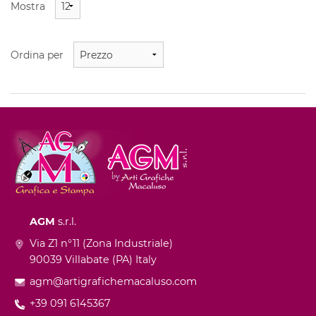
Mostra
Ordina per
AGM
s.r.l.
Via Z1 n°11 (Zona Industriale)
90039 Villabate (PA) Italy
agm@artigrafichemacaluso.com
+39 091 6145367