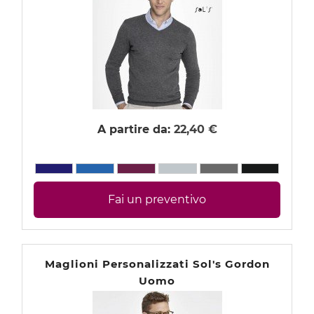
Abbigliamento Donna personalizzato
Felpe e Pile personalizzate
Giacche e Giubbotti personalizzati
Maglioni personalizzati
Pantaloni personalizzati
A partire da:
22,40 €
Abbigliamento bambino personalizzato
Felpe e Pile personalizzati
Fai un preventivo
Giacche e Giubbotti personalizzati
Pantaloni personalizzati
Abbigliamento sportivo personalizzato
Maglioni Personalizzati Sol's Gordon
Uomo
Abbigliamento Lavoro personalizzato