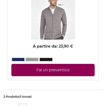
Cucina e Ristorazione
Farmacia e Medicale
Parruccheria ed Estetica
Animazione
Tute
A partire da:
23,90 €
Grembiuli
Giubbotti e Gilet
Pantaloni
Fai un preventivo
Costumi da bagno personalizzati
3 Prodotto/I trovati