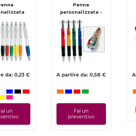
Penna
Penna
nalizzata
personalizzata -
urves
Fourfour
re da:
0,23 €
A partire da:
0,58 €
A
Fai un
Fai un
eventivo
preventivo