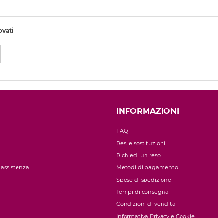
ovati
INFORMAZIONI
FAQ
Resi e sostituzioni
Richiedi un reso
i assistenza
Metodi di pagamento
Spese di spedizione
Tempi di consegna
Condizioni di vendita
Informativa Privacy e Cookie