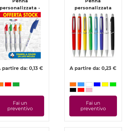
Penna
Penna
personalizzata -
personalizzata
Dixi
Vanera
 partire da:
0,13 €
A partire da:
0,23 €
Fai un
Fai un
preventivo
preventivo