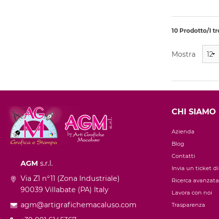
10 Prodotto/I tr
Mostra
CHI SIAMO
Azienda
Blog
Contatti
AGM
s.r.l.
Invia un ticket d
Via Z1 n°11 (Zona Industriale)
Ricerca avanzata
90039 Villabate (PA) Italy
Lavora con noi
agm@artigrafichemacaluso.com
Trasparenza