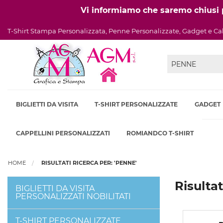
Vi informiamo che saremo chiusi pe
T-Shirt Stampa Personalizzata, Penne Personalizzate, Gadget e Ca
BIGLIETTI DA VISITA
T-SHIRT PERSONALIZZATE
GADGET
CAPPELLINI PERSONALIZZATI
ROMIANDCO T-SHIRT
HOME
RISULTATI RICERCA PER: 'PENNE'
Risulta
BIGLIETTI DA VISITA
PERSONALIZZATI NOBILITATI
T-SHIRT PERSONALIZZATE