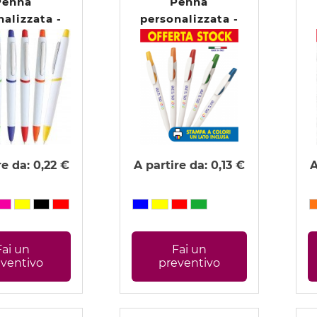
Penna
Penna
nalizzata -
personalizzata -
ra Pastel
Tilt - STOCK
re da:
0,22 €
A partire da:
0,13 €
A
Fai un
Fai un
eventivo
preventivo