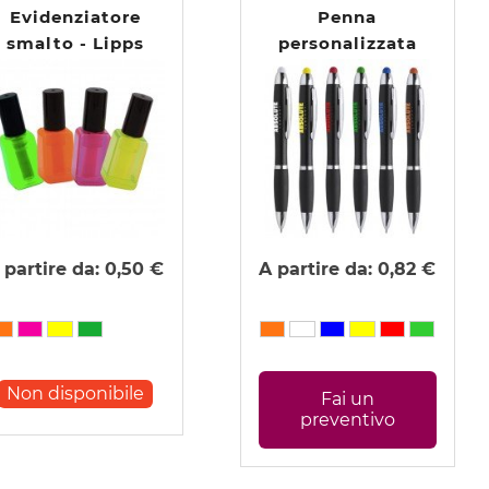
Evidenziatore
Penna
smalto - Lipps
personalizzata
touch con led -
Iride
 partire da:
0,50 €
A partire da:
0,82 €
Non disponibile
Fai un
preventivo