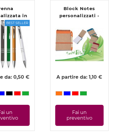
Penna
Block Notes
alizzata in
personalizzati -
inio Soffy
Eco Paper - 2027
BEST SELLER
re da:
0,50 €
A partire da:
1,10 €
Fai un
Fai un
eventivo
preventivo