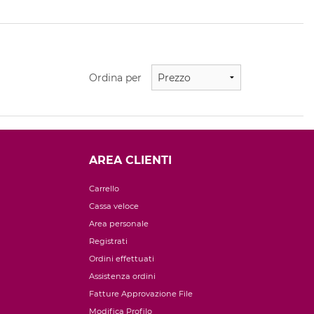
Ordina per
AREA CLIENTI
Carrello
Cassa veloce
Area personale
Registrati
Ordini effettuati
Assistenza ordini
Fatture Approvazione File
Modifica Profilo