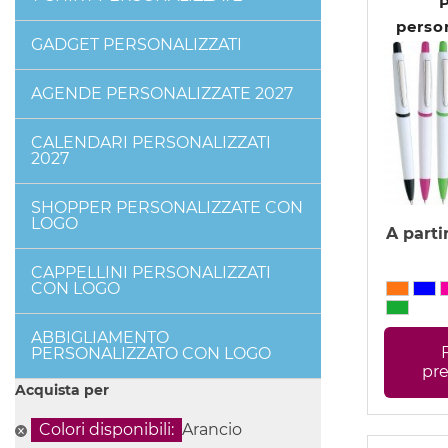
perso
GADGET PERSONALIZZATI
Vane
AGENDE PERSONALIZZATE 2027
CALENDARI PERSONALIZZATI
2027
SHOPPER PERSONALIZZATE CON
LOGO
A parti
CAPPELLINI PERSONALIZZATI
CON LOGO
ABBIGLIAMENTO
PERSONALIZZATO CON LOGO
pr
Acquista per
Colori disponibili:
Arancio