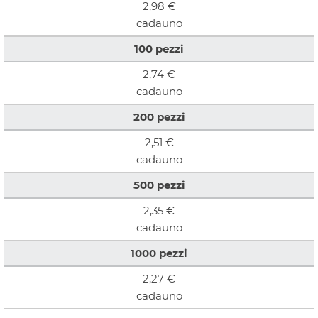
2,98 €
cadauno
100
pezzi
Stampa personalizzazione t-shirt:
magliette
personalizzabili con stampa in serigrafia diretta ad uno
2,74 €
o più colori, in diverse posizioni e con effetti speciali.
cadauno
ORDINE MINIMO 1 PEZZO
200
pezzi
2,51 €
cadauno
500
pezzi
2,35 €
cadauno
1000
pezzi
2,27 €
cadauno