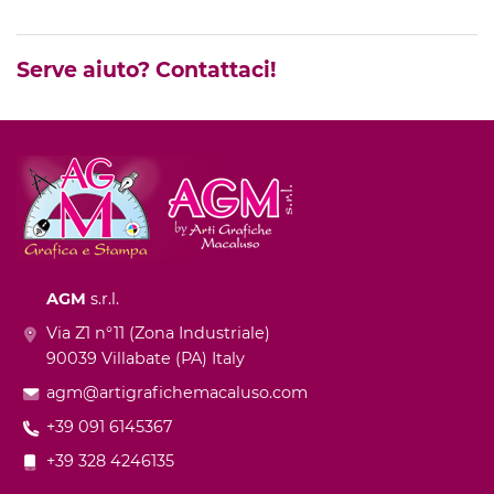
Serve aiuto? Contattaci!
AGM
s.r.l.
Via Z1 n°11 (Zona Industriale)
90039 Villabate (PA) Italy
agm@artigrafichemacaluso.com
+39 091 6145367
+39 328 4246135