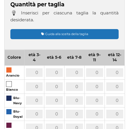
Quantità per taglia
Inserisci per ciascuna taglia la quantità
desiderata.
Guida alla scelta della taglia
età 3-
età 9-
età 12-
Colore
età 5-6
età 7-8
4
11
14
Arancio
Bianco
Blu-
Navy
Blu-
Royal