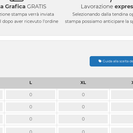
a Grafica
GRATIS
Lavorazione
expre
zione stampa verrà inviata
Selezionando dalla tendina o
 dopo aver ricevuto l'ordine
stampa possiamo anticipare la s
Guida alla scelta de
L
XL