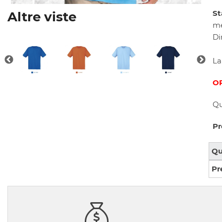
St
Altre viste
me
Di
La
OR
Qu
Pr
Qu
Pr