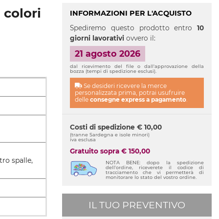
 colori
INFORMAZIONI PER L'ACQUISTO
Spediremo questo prodotto entro
10
giorni lavorativi
ovvero il:
21 agosto 2026
dal ricevimento del file o dall'approvazione della
bozza (tempi di spedizione esclusi).
Se desideri ricevere la merce
personalizzata prima, potrai usufruire
delle
consegne express a pagamento
.
Costi di spedizione € 10,00
(tranne Sardegna e isole minori)
iva esclusa
Gratuito sopra € 150,00
tro spalle,
NOTA BENE: dopo la spedizione
dell'ordine, riceverete il codice di
tracciamento che vi permetterà di
monitorare lo stato del vostro ordine.
IL TUO PREVENTIVO