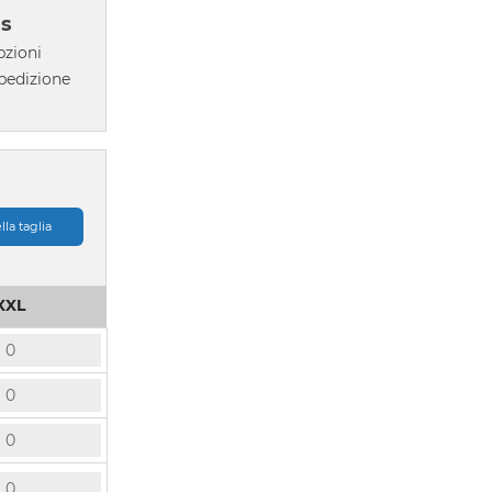
ss
pzioni
pedizione
lla taglia
XXL