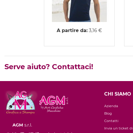
A partire da:
3,16 €
Serve aiuto? Contattaci!
CHI SIAMO
Azienda
Blog
Contatti
AGM
s.r.l.
Invia un ticket d