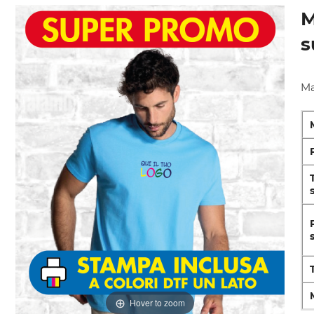
M
s
Ma
Hover to zoom