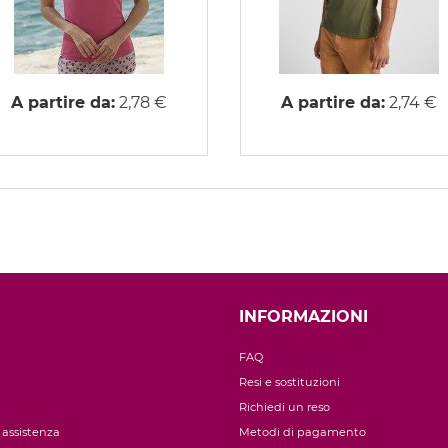
A partire da:
2,78 €
A partire da:
2,74 €
INFORMAZIONI
FAQ
Resi e sostituzioni
Richiedi un reso
i assistenza
Metodi di pagamento