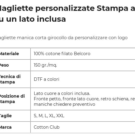
agliette personalizzate Stampa a
u un lato inclusa
gliette manica corta girocollo da personalizzare con logo
Materiale
100% cotone filato Belcoro
Peso
150
gr./mq.
Tecnica di
DTF a colori
stampa
Lato cuore a colori inclusa.
Posizione di
Fronte petto, fronte lato cuore, retro schiena, re
stampa
maniche chiedere preventivo
Taglie
S, M, L, XL, XXL
Marca
Cotton Club