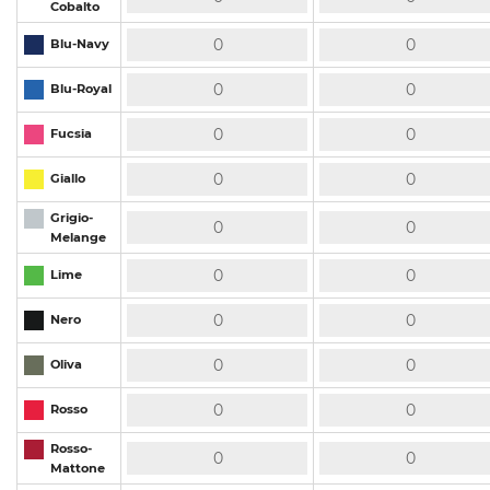
Cobalto
Blu-Navy
Blu-Royal
Fucsia
Giallo
Grigio-
Melange
Lime
Nero
Oliva
Rosso
Rosso-
Mattone