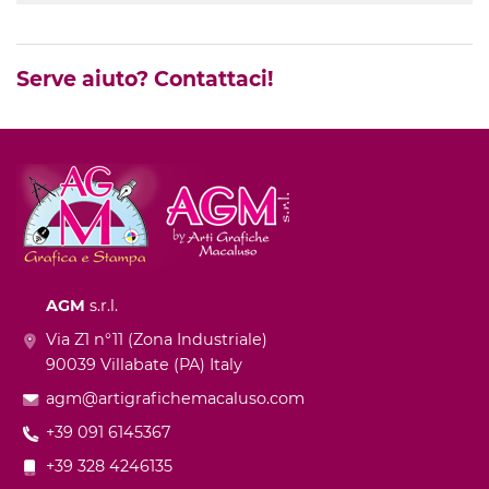
Serve aiuto? Contattaci!
AGM
s.r.l.
Via Z1 n°11 (Zona Industriale)
90039 Villabate (PA) Italy
agm@artigrafichemacaluso.com
+39 091 6145367
+39 328 4246135