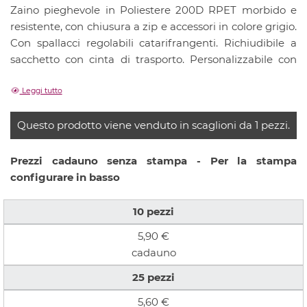
Zaino pieghevole in Poliestere 200D RPET morbido e
resistente, con chiusura a zip e accessori in colore grigio.
Con spallacci regolabili catarifrangenti. Richiudibile a
sacchetto con cinta di trasporto. Personalizzabile con
stampa del vostro slogan o puibblicità.
Art. 5381
Leggi tutto
Dimension:
Cm. 30x42x11
Area di Stampa:
5x8 cm
Tipo di stampa e personalizzazione:
Serigrafia
Questo prodotto viene venduto in scaglioni da 1 pezzi.
Stampa:
1 colore
Tempi di consegna:
10 gg lavorativi circa
Prezzi cadauno senza stampa - Per la stampa
Colori disponibili:
Vari colori
configurare in basso
ORDINE MINIMO 10 PEZZI
PER COLORE
10
pezzi
5,90 €
cadauno
25
pezzi
5,60 €