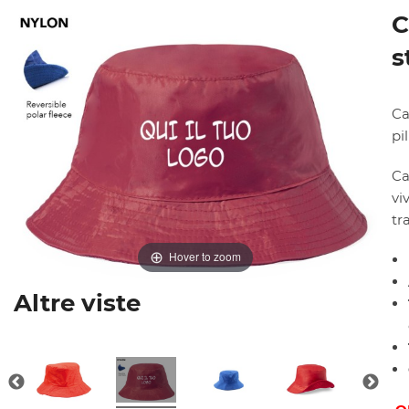
C
s
Ca
pi
Ca
vi
tr
Hover to zoom
Altre viste