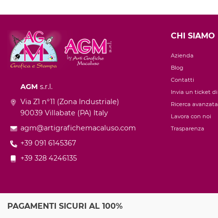
CHI SIAMO
Azienda
Blog
Contatti
AGM
s.r.l.
Invia un ticket d
Via Z1 n°11 (Zona Industriale)
Ricerca avanzata
90039 Villabate (PA) Italy
Lavora con noi
agm@artigrafichemacaluso.com
Trasparenza
+39 091 6145367
+39 328 4246135
PAGAMENTI SICURI AL 100%