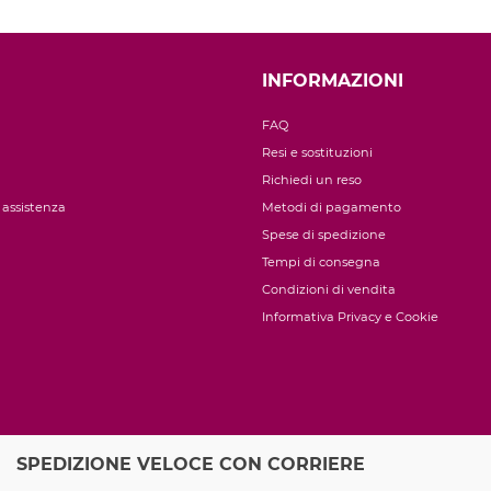
INFORMAZIONI
FAQ
Resi e sostituzioni
Richiedi un reso
i assistenza
Metodi di pagamento
Spese di spedizione
Tempi di consegna
Condizioni di vendita
Informativa Privacy e Cookie
SPEDIZIONE VELOCE CON CORRIERE