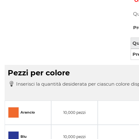
O
Qu
Pr
Qu
Pr
Pezzi per colore
Inserisci la quantità desiderata per ciascun colore dis
10,000 pezzi
Arancio
10,000 pezzi
Blu