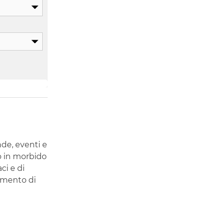
nde, eventi e
no in morbido
ci e di
rumento di