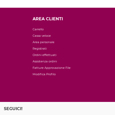
AREA CLIENTI
Carrello
Cassa veloce
Area personale
Registrati
Ordini effettuati
Assistenza ordini
Fatture Approvazione File
Modifica Profilo
SEGUICI!