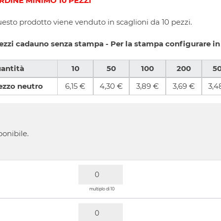
RDINE MINIMO 10 PEZZI
esto prodotto viene venduto in scaglioni da 10 pezzi.
ezzi cadauno senza stampa - Per la stampa configurare in
antità
10
50
100
200
5
ezzo neutro
6,15 €
4,30 €
3,89 €
3,69 €
3,4
ponibile.
multiplo di 10