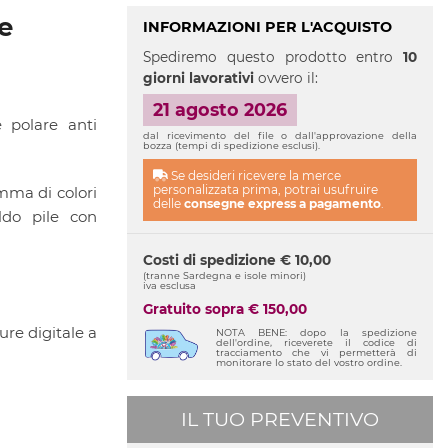
e
INFORMAZIONI PER L'ACQUISTO
Spediremo questo prodotto entro
10
giorni lavorativi
ovvero il:
21 agosto 2026
e polare anti
dal ricevimento del file o dall'approvazione della
bozza (tempi di spedizione esclusi).
Se desideri ricevere la merce
personalizzata prima, potrai usufruire
amma di colori
delle
consegne express a pagamento
.
ldo pile con
Costi di spedizione € 10,00
(tranne Sardegna e isole minori)
iva esclusa
Gratuito sopra € 150,00
ure digitale a
NOTA BENE: dopo la spedizione
dell'ordine, riceverete il codice di
tracciamento che vi permetterà di
monitorare lo stato del vostro ordine.
IL TUO PREVENTIVO